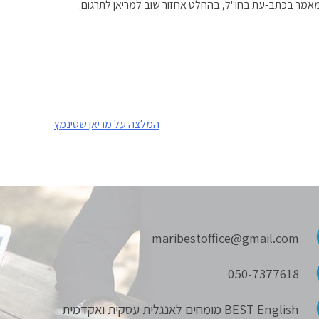
אמר בכתב-עת בחו"ל, בהחלט אחזור שוב למריאן לתרגום.
המלצה על מריאן שטינמץ
maribestoffice@gmail.com
050-7377618
BEST English מומחים לאנגלית עסקית ואקדמית