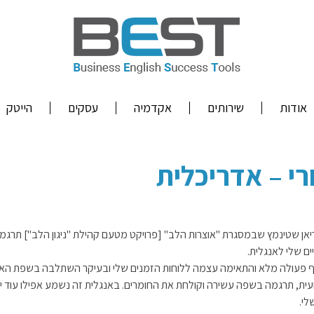
אודות
שירותים
אקדמיה
עסקים
הייטק
רי – אדריכלית
ריאן שטינמץ שבמסגרת "אוצרות הלב" [פרויקט מטעם קהילת "ניגון הלב"] תרגמ
ים שלי לאנגלית.
וף פעולה מלא והתאימה עצמה ללוחות הזמנים שלי ובעיקר השתלבה בשפת האד
עית, תרגמה בשפה עשירה וקולחת את החומרים. באנגלית זה נשמע אפילו עוד יו
י.