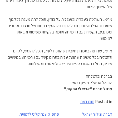
עצמה. כל זה נעשה בצורה שקטה ושלווה ללא שום אגו, תוך כיבוד דעתו
של השותף לצוות.
מריאן, השולטת בעברית ובאנגלית על בוריין, תוכל לתת מענה לכל גוף
שתעבוד אצלו ואיתו וכן תוכל לתרום ולהוסיף בתחום של תרגום מסמכים
ומכתבים, תקשורת עם גורמי חוץ ויוזמה בלקיחת משימות והבאתן
למימוש.
מריאן, שניחנה בתכונות חיוביות שהוזכרו לעיל, תוכל להוסיף, לקדם
ולהצליח בכל משימה שתוטל עליה בתחום קשר עם גורמי חוץ בנושאים
שונים, החל בהשגת כספים ועד ייצוג וליווי גופים ומשלחות.
בברכה ובהצלחה
ישראל אריאלי- מפיק במאי
מנהל חברת "אריאלי הפקות"
Posted in
חוות דעת
ניווט
חברת יונילוור ישראל
פרופ' משנה קליני לרפואת